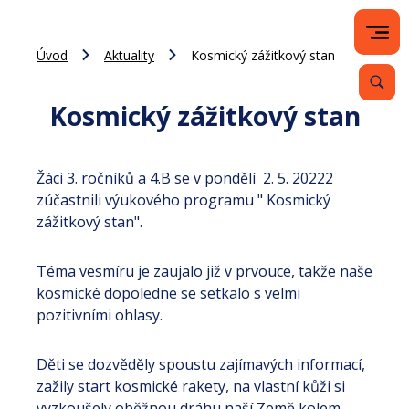
Úvod
Aktuality
Kosmický zážitkový stan
Kosmický zážitkový stan
Žáci 3. ročníků a 4.B se v pondělí 2. 5. 20222
zúčastnili výukového programu " Kosmický
zážitkový stan".
Téma vesmíru je zaujalo již v prvouce, takže naše
kosmické dopoledne se setkalo s velmi
pozitivními ohlasy.
Děti se dozvěděly spoustu zajímavých informací,
zažily start kosmické rakety, na vlastní kůži si
vyzkoušely oběžnou dráhu naší Země kolem