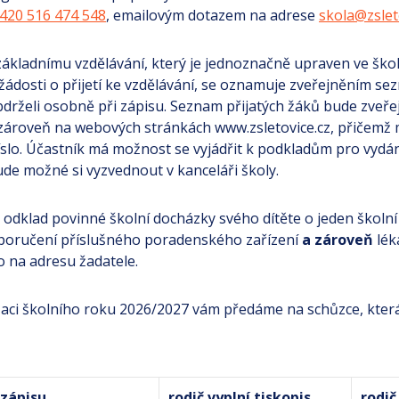
420 516 474 548
, emailovým dotazem na adrese
skola@zslet
 základnímu vzdělávání, který je jednoznačně upraven ve ško
žádosti o přijetí ke vzdělávání, se oznamuje zveřejněním 
obdrželi osobně při zápisu. Seznam přijatých žáků bude zveřej
zároveň na webových stránkách www.zsletovice.cz, přičemž 
slo. Účastník má možnost se vyjádřit k podkladům pro vydán
ude možné si vyzvednout v kanceláři školy.
o odklad povinné školní docházky svého dítěte o jeden školní
poručení příslušného poradenského zařízení
a zároveň
lék
o na adresu žadatele.
aci školního roku 2026/2027 vám předáme na schůzce, kter
 zápisu
rodič vyplní tiskopis
rodič