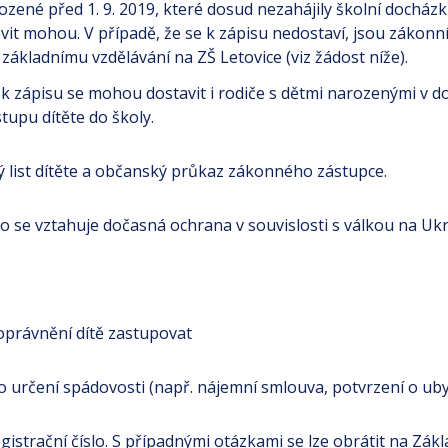
ozené před 1. 9. 2019, které dosud nezahájily školní docházk
vit mohou. V případě, že se k zápisu nedostaví, jsou zákonní
 základnímu vzdělávání na ZŠ Letovice (viz žádost níže).
k zápisu se mohou dostavit i rodiče s dětmi narozenými v dob
stupu dítěte do školy.
ý list dítěte a občanský průkaz zákonného zástupce.
 se vztahuje dočasná ochrana v souvislosti s válkou na Ukra
právnění dítě zastupovat
určení spádovosti (např. nájemní smlouva, potvrzení o uby
istrační číslo. S případnými otázkami se lze obrátit na Zákl