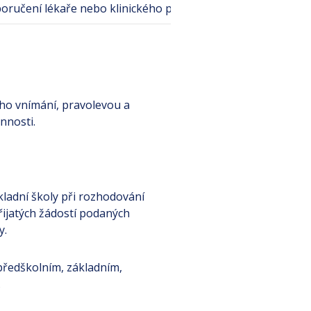
poručení lékaře nebo klinického psychologa
ého vnímání, pravolevou a
nnosti.
ákladní školy při rozhodování
přijatých žádostí podaných
y.
 předškolním, základním,
.