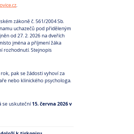
ovice.cz
.
lském zákoně č. 561/2004 Sb.
seznamu uchazečů pod přiděleným
něn od 27. 2. 2026 na dveřích
místo jména a příjmení žáka
í rozhodnutí. Stejnopis
 rok, pak se žádosti vyhoví za
aře nebo klinického psychologa.
á se uskuteční
15. června 2026 v
 doloží k tiskopisu