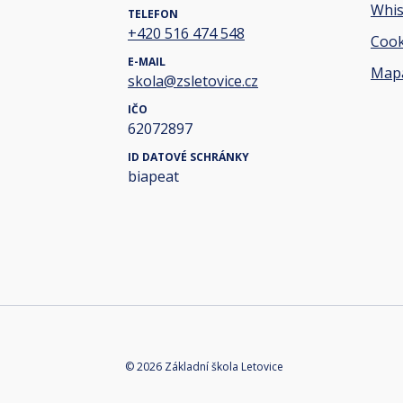
Whis
TELEFON
+420 516 474 548
Cook
E-MAIL
Mapa
skola@zsletovice.cz
IČO
62072897
ID DATOVÉ SCHRÁNKY
biapeat
© 2026 Základní škola Letovice