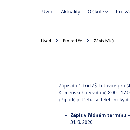
Úvod
Aktuality
O škole
Pro žá
Úvod
Pro rodiče
Zápis žáků
Zápis do 1. tříd ZŠ Letovice pro 
Komenského 5 v době 8:00 - 17:00
případě je třeba se telefonicky d
Zápis v řádném termínu
–
31. 8. 2020.