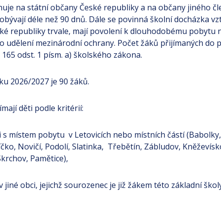
huje na státní občany České republiky a na občany jiného č
bývají déle než 90 dnů. Dále se povinná školní docházka vzta
ké republiky trvale, mají povolení k dlouhodobému pobytu 
 o udělení mezinárodní ochrany. Počet žáků přijímaných do pr
 § 165 odst. 1 písm. a) školského zákona.
oku 2026/2027 je 90 žáků.
mají děti podle kritérií:
ci s místem pobytu v Letovicích nebo místních částí (Babolky
čko, Novičí, Podolí, Slatinka, Třebětín, Zábludov, Kněževísk
krchov, Pamětice),
 jiné obci, jejichž sourozenec je již žákem této základní škol