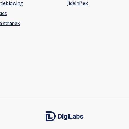
tleblowing
Jídelníček
ies
 stránek