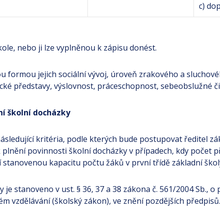
c) do
škole, nebo ji lze vyplněnou k zápisu donést.
vou formou jejich sociální vývoj, úroveň zrakového a sluchov
cké představy, výslovnost, práceschopnost, sebeobslužné či
ění školní docházky
ásledující kritéria, podle kterých bude postupovat ředitel z
y k plnění povinnosti školní docházky v případech, kdy počet 
 stanovenou kapacitu počtu žáků v první třídě základní škol
 je stanoveno v ust. § 36, 37 a 38 zákona č. 561/2004 Sb., o
m vzdělávání (školský zákon), ve znění pozdějších předpisů