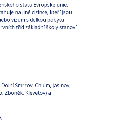
lenského státu Evropské unie,
huje na jiné cizince, kteří jsou
nebo vízum s délkou pobytu
vních tříd základní školy stanoví
, Dolní Smržov, Chlum, Jasinov,
o, Zboněk, Klevetov) a
y,