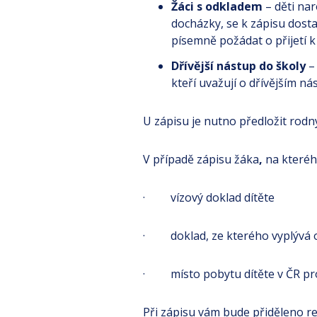
Žáci s odkladem
– děti nar
docházky, se k zápisu dosta
písemně požádat o přijetí k
Dřívější nástup do školy
– 
kteří uvažují o dřívějším ná
U zápisu je nutno předložit rodn
V případě zápisu žáka
,
na kterého
· vízový doklad dítěte
· doklad, ze kterého vyplývá o
· místo pobytu dítěte v ČR pro 
Při zápisu vám bude přiděleno reg