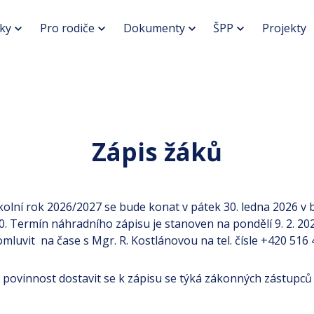
ky
Pro rodiče
Dokumenty
ŠPP
Projekty
Zápis žáků
školní rok 2026/2027 se bude konat v pátek 30. ledna 2026 v 
. Termín náhradního zápisu je stanoven na pondělí 9. 2. 20
omluvit na čase s Mgr. R. Kostlánovou na tel. čísle +420 516 
 povinnost dostavit se k zápisu se týká zákonných zástupců 