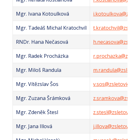
Mgr. Ivana Kotoulková
i.kotoulkova@zsleto
Mgr. Tadeáš Michal Kratochvíl
t.kratochvil@zsletov
RNDr. Hana Nečasová
h.necasova@zsletovi
Mgr. Radek Procházka
r.prochazka@zsletov
Mgr. Miloš Randula
m.randula@zsletovic
Mgr. Vítězslav Šos
v.sos@zsletovice.cz
Mgr. Zuzana Šrámková
z.sramkova@zsletov
Mgr. Zdeněk Štesl
z.stesl@zsletovice.c
Mgr. Jana Illová
j.illova@zsletovice.c