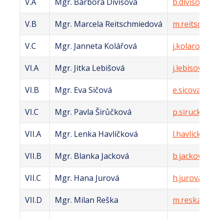
V.A
Mgr. Barbora Divišová
b.divisova@z
V.B
Mgr. Marcela Reitschmiedová
m.reitschmie
V.C
Mgr. Janneta Kolářová
j.kolarova@z
VI.A
Mgr. Jitka Lebišová
j.lebisova@zs
VI.B
Mgr. Eva Sičová
e.sicova@zsl
VI.C
Mgr. Pavla Širůčková
p.siruckova@
VII.A
Mgr. Lenka Havlíčková
l.havlickova@
VII.B
Mgr. Blanka Jacková
b.jackova@zs
VII.C
Mgr. Hana Jurová
h.jurova@zsl
VII.D
Mgr. Milan Reška
m.reska@zsle