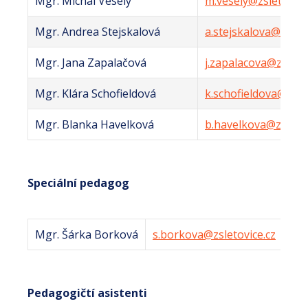
Mgr. Michal Veselý
m.vesely@zsletovice
Mgr. Andrea Stejskalová
a.stejskalova@zsleto
Mgr. Jana Zapalačová
j.zapalacova@zsletov
Mgr. Klára Schofieldová
k.schofieldova@zslet
Mgr. Blanka Havelková
b.havelkova@zsletov
Speciální pedagog
Mgr. Šárka Borková
s.borkova@zsletovice.cz
Pedagogičtí asistenti