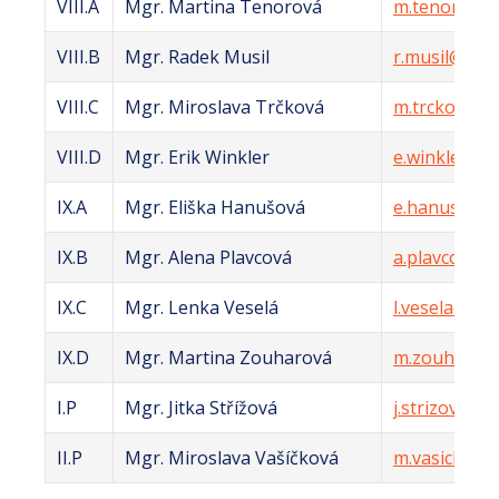
VIII.A
Mgr. Martina Tenorová
m.tenorova@
VIII.B
Mgr. Radek Musil
r.musil@zsle
VIII.C
Mgr. Miroslava Trčková
m.trckova@zs
VIII.D
Mgr. Erik Winkler
e.winkler@zs
IX.A
Mgr. Eliška Hanušová
e.hanusova@
IX.B
Mgr. Alena Plavcová
a.plavcova@z
IX.C
Mgr. Lenka Veselá
l.vesela@zsle
IX.D
Mgr. Martina Zouharová
m.zouharova
I.P
Mgr. Jitka Střížová
j.strizova@zs
II.P
Mgr. Miroslava Vašíčková
m.vasickova@