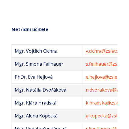
Netřídní učitelé
Mgr. Vojtěch Cichra
v.cichra@zsletovice.
Mgr. Simona Feilhauer
s.feilhauer@zsletovi
PhDr. Eva Hejlová
e.hejlova@zsletovice
Mgr. Natália Dvořáková
n.dvorakova@zsletov
Mgr. Klára Hradská
k.hradska@zsletovic
Mgr. Alena Kopecká
a.kopecka@zsletovic
Mgr. Renata Kostlánová
r.kostlanova@zsleto