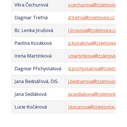
Věra Čechurová
v.cechurova@zsletovice.cz
Dagmar Trefná
d.trefna@zsletovice.cz
Bc. Lenka Jirušová
l.jirusova@zsletovice.cz
Pavlína Kozáková
p.kozakova@zsletovice.cz
Irena Martínková
i.martinkova@zsletovice.cz
Dagmar Přichystalová
d.prichystalova@zsletovice.
Jana Bednářová, DiS.
j.bednarova@zsletovice.cz
Jana Sedláková
ja.sedlakova@zsletovice.cz
Lucie Kočárová
l.kocarova@zsletovice.cz