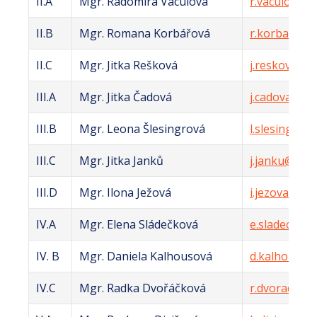
II.A
Mgr. Radomíra Vaculová
r.vaculova@z
II.B
Mgr. Romana Korbářová
r.korbarova@
II.C
Mgr. Jitka Rešková
j.reskova@zs
III.A
Mgr. Jitka Čadová
j.cadova@zsl
III.B
Mgr. Leona Šlesingrová
l.slesingrov
III.C
Mgr. Jitka Janků
j.janku@zsle
III.D
Mgr. Ilona Ježová
i.jezova@zsle
IV.A
Mgr. Elena Sládečková
e.sladeckova
IV. B
Mgr. Daniela Kalhousová
d.kalhousova
IV.C
Mgr. Radka Dvořáčková
r.dvorackova