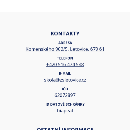
KONTAKTY
ADRESA
Komenského 902/5, Letovice, 679 61
TELEFON
+420 516 474 548
E-MAIL
skola@zsletovice.cz
IČO
62072897
ID DATOVÉ SCHRÁNKY
biapeat
OSTATNÍ INFORMACE