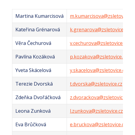
Martina Kumarcisová
m.kumarcisova@zsletovice.c
Kateřina Grénarová
k.grenarova@zsletovice.cz
Věra Čechurová
v.cechurova@zsletovice.cz
Pavlína Kozáková
p.kozakova@zsletovice.cz
Yveta Skácelová
y.skacelova@zsletovice.cz
Terezie Dvorská
t.dvorska@zsletovice.cz
Zdeňka Dvořáčková
z.dvorackova@zsletovice.cz
Leona Zunková
l.zunkova@zsletovice.cz
Eva Brůčková
e.bruckova@zsletovice.cz