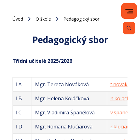
Úvod
O škole
Pedagogický sbor
Pedagogický sbor
Třídní učitelé 2025/2026
I.A
Mgr. Tereza Nováková
t.novakova@z
I.B
Mgr. Helena Koláčková
h.kolackova@
I.C
Mgr. Vladimíra Španělová
v.spanelova@
I.D
Mgr. Romana Klučiarová
r.kluciarova