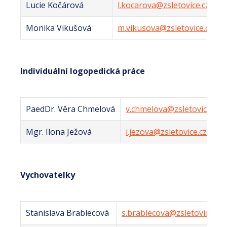
Lucie Kočárová
l.kocarova@zsletovice.cz
Monika Vikušová
m.vikusova@zsletovice.cz
Individuální logopedická práce
PaedDr. Věra Chmelová
v.chmelova@zsletovice.cz
Mgr. Ilona Ježová
i.jezova@zsletovice.cz
Vychovatelky
Stanislava Brablecová
s.brablecova@zsletovice.cz