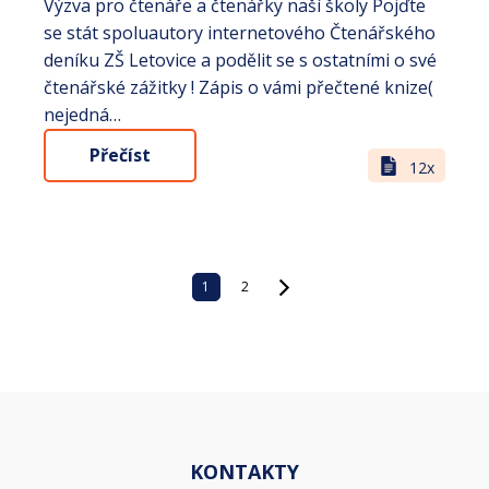
Výzva pro čtenáře a čtenářky naší školy Pojďte
se stát spoluautory internetového Čtenářského
deníku ZŠ Letovice a podělit se s ostatními o své
čtenářské zážitky ! Zápis o vámi přečtené knize(
nejedná…
Přečíst
12x
1
2
KONTAKTY