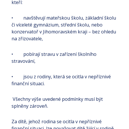
kteří:
• navštěvují mateřskou školu, základní školu
či víceleté gymnázium, střední školu, nebo
konzervatoř v Jihomoravském kraji – bez ohledu
na zřizovatele,
• pobírají stravu v zařízení školního
stravování,
• jsou z rodiny, která se ocitla v nepříznivé
finanční situaci.
Všechny výše uvedené podmínky musí být
splněny zároveň.
Za dítě, jehož rodina se ocitla v nepříznivé
finanční situaci, lze považovat dítě žijící v rodině,