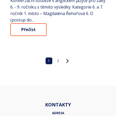
Konverzační soutěže v anglickém jazyce pro žáky
6. - 9. ročníku s těmito výsledky: Kategorie 6. a 7.
ročník 1. místo – Magdaléna Řehořová 6. D
(postup do…
Přečíst
1
2
KONTAKTY
ADRESA