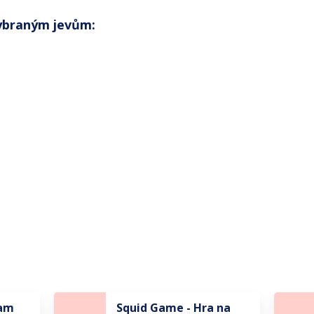
vybraným jevům:
ram
Squid Game - Hra na