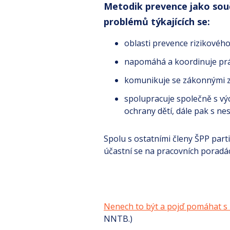
Metodik prevence jako souč
problémů týkajících se:
oblasti prevence rizikovéh
napomáhá a koordinuje práci
komunikuje se zákonnými 
spolupracuje společně s výc
ochrany dětí, dále pak s ne
Spolu s ostatními členy ŠPP part
účastní se na pracovních poradá
Nenech to být a pojď pomáhat s
NNTB.)