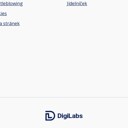
tleblowing
Jídelníček
ies
 stránek