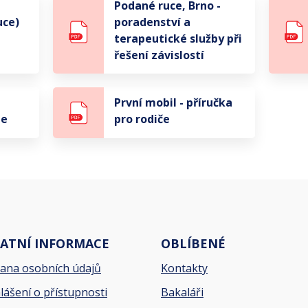
Podané ruce, Brno -
uce)
poradenství a
terapeutické služby při
řešení závislostí
První mobil - příručka
je
pro rodiče
ATNÍ INFORMACE
OBLÍBENÉ
ana osobních údajů
Kontakty
lášení o přístupnosti
Bakaláři