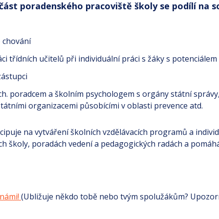
ást poradenského pracoviště školy se podílí na so
o chování
 třídních učitelů při individuální práci s žáky s potenciálem
zástupci
h. poradcem a školním psychologem s orgány státní správy, 
státními organizacemi působícími v oblasti prevence atd.
icipuje na vytváření školních vzdělávacích programů a individ
ch školy, poradách vedení a pedagogických radách a pomáhá 
 námi!
(Ubližuje někdo tobě nebo tvým spolužákům? Upozorn