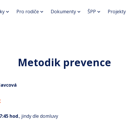
ky
Pro rodiče
Dokumenty
ŠPP
Projekty
Metodik prevence
lavcová
z
7:45 hod
., jindy dle domluvy