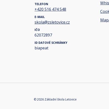
Whis
TELEFON
+420 516 474 548
Cook
E-MAIL
Mapa
skola@zsletovice.cz
IČO
62072897
ID DATOVÉ SCHRÁNKY
biapeat
© 2026 Základní škola Letovice