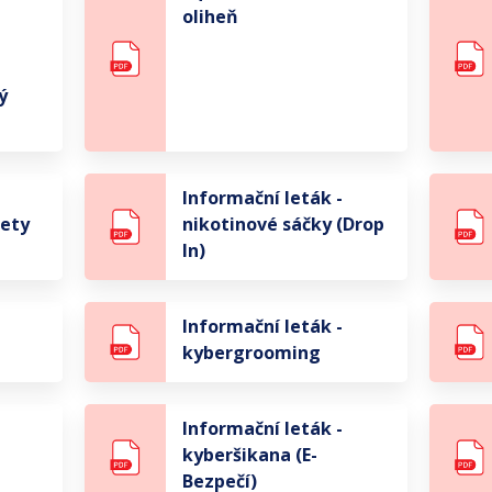
oliheň
ý
Informační leták -
rety
nikotinové sáčky (Drop
In)
Informační leták -
kybergrooming
Informační leták -
kyberšikana (E-
Bezpečí)