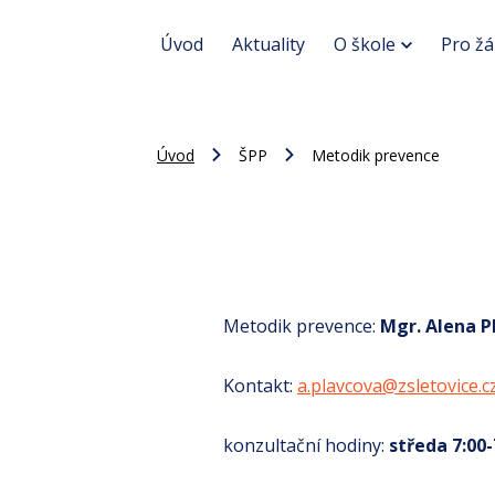
Úvod
Aktuality
O škole
Pro žá
Úvod
ŠPP
Metodik prevence
Metodik prevence:
Mgr. Alena P
Kontakt:
a.plavcova@zsletovice.c
konzultační hodiny:
středa 7:00-