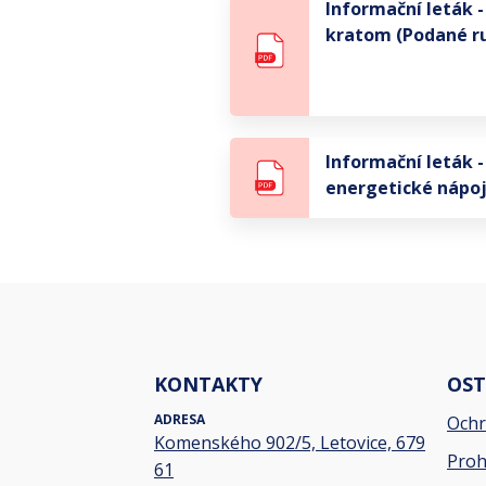
Informační leták -
kratom (Podané r
Informační leták -
energetické nápo
KONTAKTY
OST
ADRESA
Ochr
Komenského 902/5, Letovice, 679
Proh
61