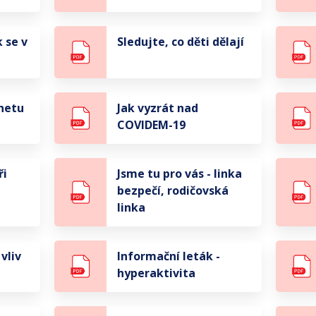
k se v
Sledujte, co děti dělají
netu
Jak vyzrát nad
COVIDEM-19
ři
Jsme tu pro vás - linka
bezpečí, rodičovská
linka
vliv
Informační leták -
hyperaktivita