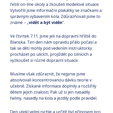
řešili on-line úkoly a zkoušeli modelové situace.
Vytvořili jsme informační plakátky se značkami a
správným vybavením kola. Zdůrazňovali jsme to
známé – „
vidět a být viděn
“.
Ve čtvrtek 7.11. jsme jeli na dopravní hřiště do
Blanska. Ten den nám opravdu přálo počasí a
tak se děti mohly pod vedením instruktorky
procházet po ulicích, projíždět po silnicích a
vyzkoušet si různé dopravní situace.
Musíme však zdůraznit, že nejprve jsme
absolvovali koncentrovanou dávku teorie v
učebně. Získané informace doplnily a rozšířily
dětem jejich znalosti. Pak už si jen nasadily
helmy, nasedly na kola a jezdily podle pravidel.
Den utekl velmi rychle a určitě byl přínosem pro