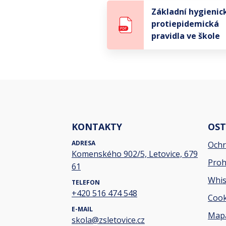
Základní hygienic
protiepidemická
pravidla ve škole
KONTAKTY
OST
ADRESA
Ochr
Komenského 902/5, Letovice, 679
Proh
61
Whis
TELEFON
+420 516 474 548
Cook
E-MAIL
Mapa
skola@zsletovice.cz