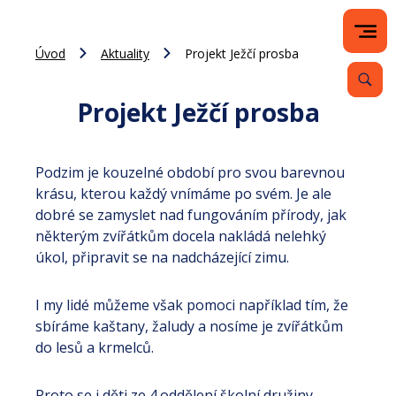
Úvod
Aktuality
Projekt Ježčí prosba
Projekt Ježčí prosba
Podzim je kouzelné období pro svou barevnou
krásu, kterou každý vnímáme po svém. Je ale
dobré se zamyslet nad fungováním přírody, jak
některým zvířátkům docela nakládá nelehký
úkol, připravit se na nadcházející zimu.
I my lidé můžeme však pomoci například tím, že
sbíráme kaštany, žaludy a nosíme je zvířátkům
do lesů a krmelců.
Proto se i děti ze 4.oddělení školní družiny