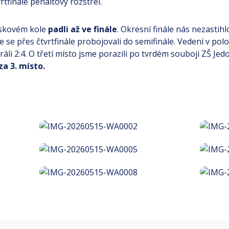
rtfinále penaltový rozstřel.
krskovém kole
padli až ve finále
. Okresní finále nás nezastih
se přes čtvrtfinále probojovali do semifinále. Vedení v po
li 2:4. O třetí místo jsme porazili po tvrdém souboji ZŠ Jedo
za 3. místo.