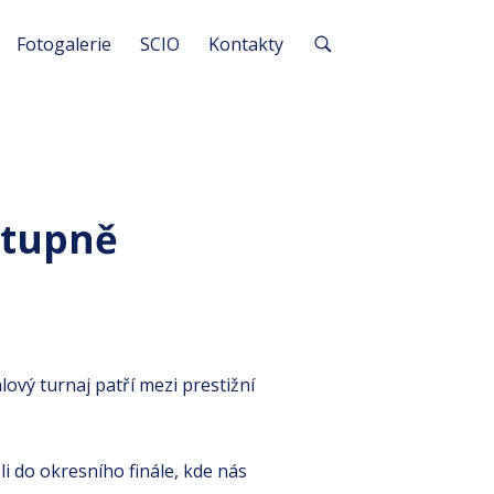
Fotogalerie
SCIO
Kontakty
stupně
vý turnaj patří mezi prestižní
li do okresního finále, kde nás