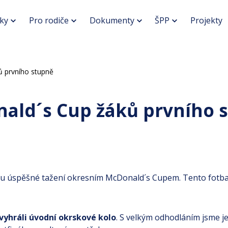
ky
Pro rodiče
Dokumenty
ŠPP
Projekty
 prvního stupně
ald´s Cup žáků prvního 
ou úspěšné tažení okresním McDonald´s Cupem. Tento fotbalo
vyhráli úvodní okrskové kolo
. S velkým odhodláním jsme je