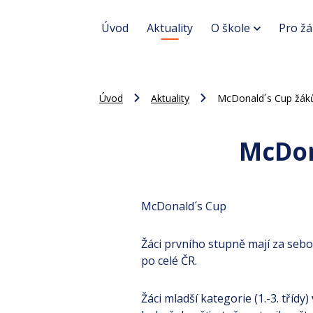
Úvod
Aktuality
O škole
Pro žá
Úvod
Aktuality
McDonald´s Cup žáků
McDon
McDonald´s Cup
Žáci prvního stupně mají za seb
po celé ČR.
Žáci mladší kategorie (1.-3. třídy)