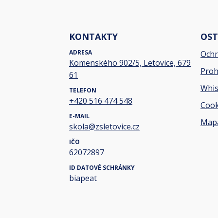
KONTAKTY
OST
ADRESA
Ochr
Komenského 902/5, Letovice, 679
Proh
61
Whis
TELEFON
+420 516 474 548
Cook
E-MAIL
Mapa
skola@zsletovice.cz
IČO
62072897
ID DATOVÉ SCHRÁNKY
biapeat