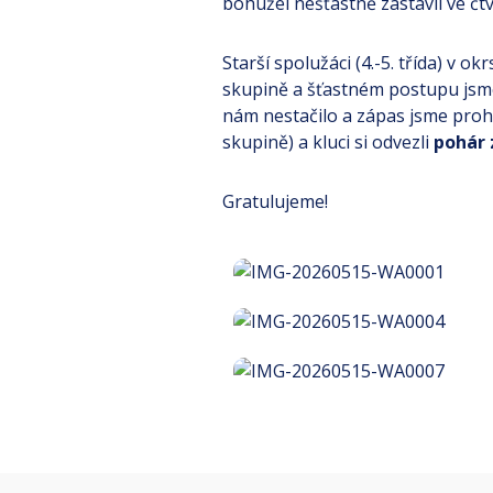
bohužel nešťastně zastavil ve čtv
Starší spolužáci (4.-5. třída) v o
skupině a šťastném postupu jsme 
nám nestačilo a zápas jsme prohrá
skupině) a kluci si odvezli
pohár 
Gratulujeme!