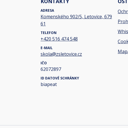
KONTAKTY
OST
ADRESA
Ochr
Komenského 902/5, Letovice, 679
Proh
61
Whis
TELEFON
+420 516 474 548
Cook
E-MAIL
Mapa
skola@zsletovice.cz
IČO
62072897
ID DATOVÉ SCHRÁNKY
biapeat