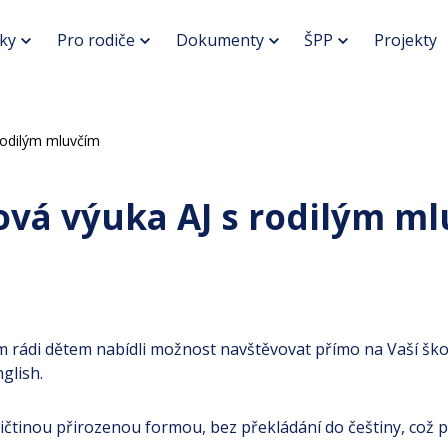
ky
Pro rodiče
Dokumenty
ŠPP
Projekty
rodilým mluvčím
vá výuka AJ s rodilým m
 rádi dětem nabídli možnost navštěvovat přímo na Vaší škol
glish.
ičtinou přirozenou formou, bez překládání do češtiny, což 