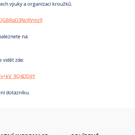
ech výuky a organizaci kroužků.
VWQGBRqD3NcRVmz9
naleznete na:
 vidět zde:
?v=kV_9Q4DDjIY
ní dotazníku.