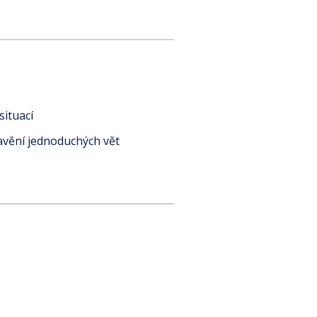
ituací
tavění jednoduchých vět