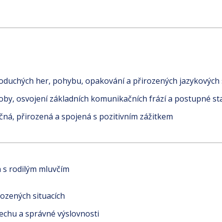
duchých her, pohybu, opakování a přirozených jazykových s
ásoby, osvojení základních komunikačních frází a postupné s
ečná, přirozená a spojená s pozitivním zážitkem
h s rodilým mluvčím
ozených situacích
echu a správné výslovnosti