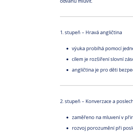
odvahu mluvit.
1. stupeň – Hravá angličtina
výuka probíhá pomocí jedno
cílem je rozšíření slovní z
angličtina je pro děti bezp
2. stupeň – Konverzace a poslec
zaměřeno na mluvení v přir
rozvoj porozumění při posl