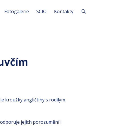
Fotogalerie
SCIO
Kontakty
luvčím
e kroužky angličtiny s rodilým
podporuje jejich porozumění i