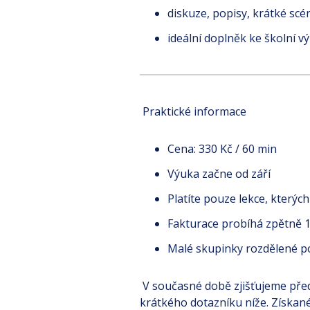
diskuze, popisy, krátké sc
ideální doplněk ke školní v
Praktické informace
Cena: 330 Kč / 60 min
Výuka začne od září
Platíte pouze lekce, kterýc
Fakturace probíhá zpětně 
Malé skupinky rozdělené p
V současné době zjišťujeme před
krátkého dotazníku níže. Získan