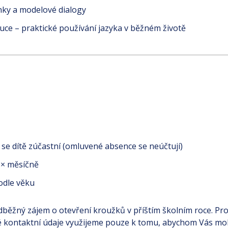
énky a modelové dialogy
ýuce – praktické používání jazyka v běžném životě
h se dítě zúčastní (omluvené absence se neúčtují)
1× měsíčně
odle věku
běžný zájem o otevření kroužků v příštím školním roce. Pr
é kontaktní údaje využijeme pouze k tomu, abychom Vás mo