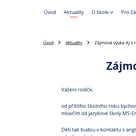
Úvod
Aktuality
O škole
Pro žá
Úvod
Aktuality
Zájmová výuka AJ s 
Zájmo
Vážení rodiče,
od příštího školního roku bychom
mluvčím od jazykové školy MS-En
Děti tak budou v kontaktu s angl