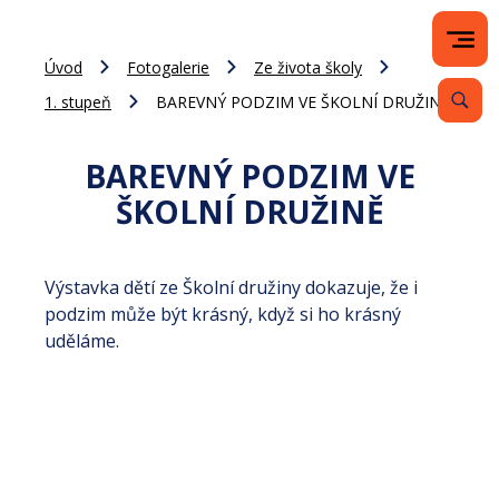
Úvod
Fotogalerie
Ze života školy
1. stupeň
BAREVNÝ PODZIM VE ŠKOLNÍ DRUŽINĚ
BAREVNÝ PODZIM VE
ŠKOLNÍ DRUŽINĚ
Výstavka dětí ze Školní družiny dokazuje, že i
podzim může být krásný, když si ho krásný
uděláme.