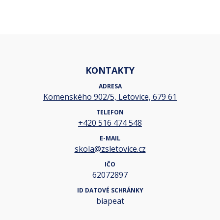
KONTAKTY
ADRESA
Komenského 902/5, Letovice, 679 61
TELEFON
+420 516 474 548
E-MAIL
skola@zsletovice.cz
IČO
62072897
ID DATOVÉ SCHRÁNKY
biapeat