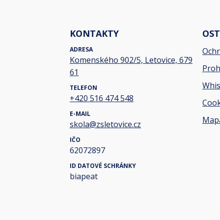
KONTAKTY
OST
ADRESA
Ochr
Komenského 902/5, Letovice, 679
Proh
61
Whis
TELEFON
+420 516 474 548
Cook
E-MAIL
Mapa
skola@zsletovice.cz
IČO
62072897
ID DATOVÉ SCHRÁNKY
biapeat