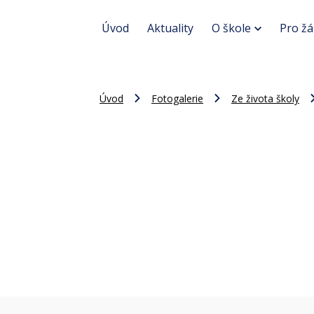
Úvod
Aktuality
O škole
Pro žá
Úvod
Fotogalerie
Ze života školy