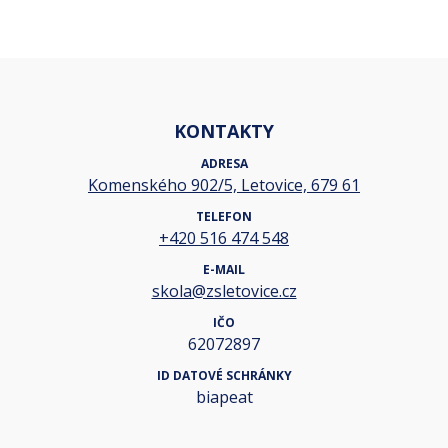
KONTAKTY
ADRESA
Komenského 902/5, Letovice, 679 61
TELEFON
+420 516 474 548
E-MAIL
skola@zsletovice.cz
IČO
62072897
ID DATOVÉ SCHRÁNKY
biapeat