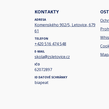
KONTAKTY
OST
ADRESA
Ochr
Komenského 902/5, Letovice, 679
Proh
61
Whis
TELEFON
+420 516 474 548
Cook
E-MAIL
Mapa
skola@zsletovice.cz
IČO
62072897
ID DATOVÉ SCHRÁNKY
biapeat