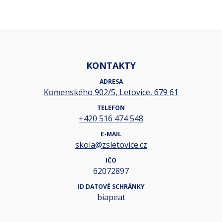
KONTAKTY
ADRESA
Komenského 902/5, Letovice, 679 61
TELEFON
+420 516 474 548
E-MAIL
skola@zsletovice.cz
IČO
62072897
ID DATOVÉ SCHRÁNKY
biapeat