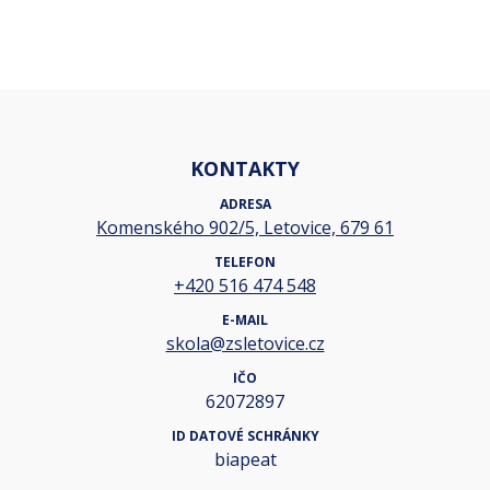
KONTAKTY
ADRESA
Komenského 902/5, Letovice, 679 61
TELEFON
+420 516 474 548
E-MAIL
skola@zsletovice.cz
IČO
62072897
ID DATOVÉ SCHRÁNKY
biapeat