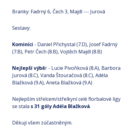
Branky: Fadrný 6, Čech 3, Majdl --- Jurová
Sestavy:
Kominíci
- Daniel Přichystal (7.D), Josef Fadrný
(7.B), Petr Čech (8.B), Vojtěch Majdl (8.B)
Nejlepší výbě
r - Lucie Pivoňková (8.A), Barbora
Jurová (8.C), Vanda Štouračová (8.C), Adéla
Blažková (9.A), Aneta Blažková (9.A)
Nejlepším střelcem/střelkyní celé florbalové ligy
se stala
s 31 góly Adéla Blažková
.
Děkuji všem zúčastněným.