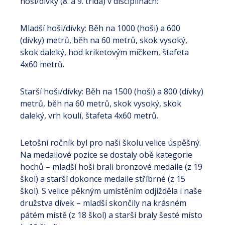
hoši/dívky (8. a 9. třída) v disciplínách:
Mladší hoši/dívky: Běh na 1000 (hoši) a 600
(dívky) metrů, běh na 60 metrů, skok vysoký,
skok daleký, hod kriketovým míčkem, štafeta
4x60 metrů.
Starší hoši/dívky: Běh na 1500 (hoši) a 800 (dívky)
metrů, běh na 60 metrů, skok vysoký, skok
daleký, vrh koulí, štafeta 4x60 metrů.
Letošní ročník byl pro naši školu velice úspěšný.
Na medailové pozice se dostaly obě kategorie
hochů – mladší hoši brali bronzové medaile (z 19
škol) a starší dokonce medaile stříbrné (z 15
škol). S velice pěkným umístěním odjížděla i naše
družstva dívek – mladší skončily na krásném
pátém místě (z 18 škol) a starší braly šesté místo