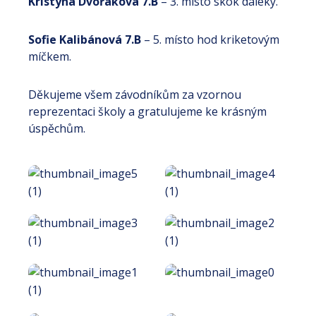
Kristýna Dvořáková 7.B
– 3. místo skok daleký.
Sofie Kalibánová 7.B
– 5. místo hod kriketovým
míčkem.
Děkujeme všem závodníkům za vzornou
reprezentaci školy a gratulujeme ke krásným
úspěchům.