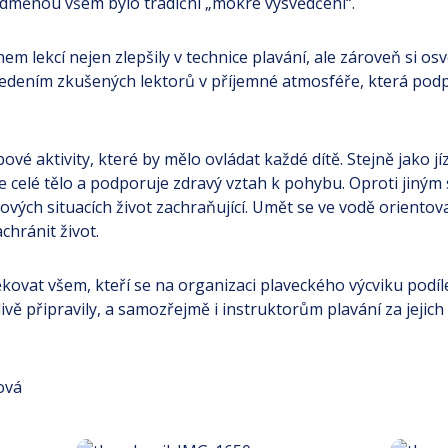
Odměnou všem bylo tradiční „mokré vysvědčení“.
em lekcí nejen zlepšily v technice plavání, ale zároveň si os
vedením zkušených lektorů v příjemné atmosféře, která podp
vé aktivity, které by mělo ovládat každé dítě. Stejně jako jízd
uje celé tělo a podporuje zdravý vztah k pohybu. Oproti jiný
vých situacích život zachraňující. Umět se ve vodě orientova
hránit život.
ovat všem, kteří se na organizaci plaveckého výcviku podíl
vě připravily, a samozřejmě i instruktorům plavání za jejich 
ová