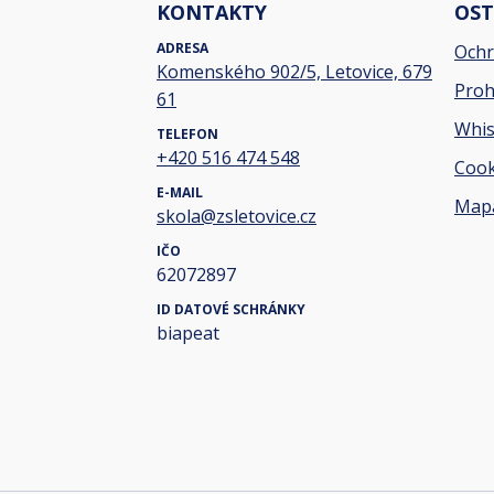
KONTAKTY
OST
ADRESA
Ochr
Komenského 902/5, Letovice, 679
Proh
61
Whis
TELEFON
+420 516 474 548
Cook
E-MAIL
Mapa
skola@zsletovice.cz
IČO
62072897
ID DATOVÉ SCHRÁNKY
biapeat