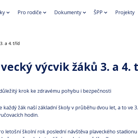
ky
Pro rodiče
Dokumenty
ŠPP
Projekty
. a 4. tříd
vecký výcvik žáků 3. a 4. 
 – důležitý krok ke zdravému pohybu i bezpečnosti
 každý žák naší základní školy v průběhu dvou let, a to ve 3
yučovacích hodin.
o letošní školní rok poslední návštěva plaveckého stadionu v