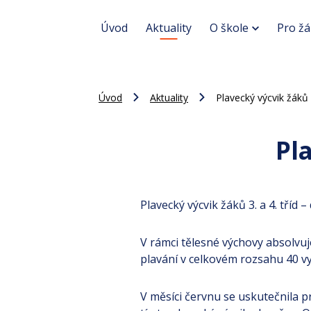
Úvod
Aktuality
O škole
Pro žá
Úvod
Aktuality
Plavecký výcvik žáků 3
Pla
Plavecký výcvik žáků 3. a 4. tříd
V rámci tělesné výchovy absolvuje
plavání v celkovém rozsahu 40 v
V měsíci červnu se uskutečnila pr