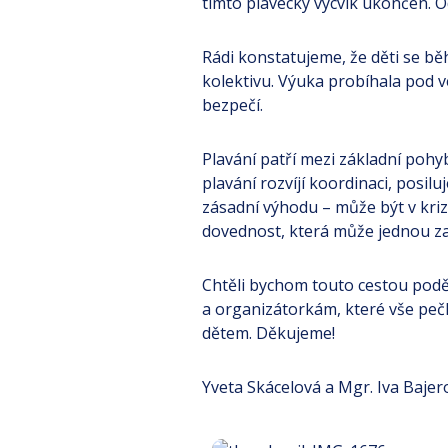
tímto plavecký výcvik ukončen. 
Rádi konstatujeme, že děti se běh
kolektivu. Výuka probíhala pod 
bezpečí.
Plavání patří mezi základní pohybo
plavání rozvíjí koordinaci, posil
zásadní výhodu – může být v krizo
dovednost, která může jednou zac
Chtěli bychom touto cestou poděk
a organizátorkám, které vše pečli
dětem. Děkujeme!
Yveta Skácelová a Mgr. Iva Bajer