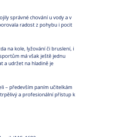
vojily správné chování u vody a v
orovala radost z pohybu i pocit
a na kole, lyžování či bruslení, i
m sportům má však ještě jednu
t a udržet na hladině je
eli – především paním učitelkám
trpělivý a profesionální přístup k