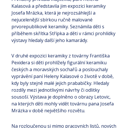
Kalasová a představila jim expozici keramiky
Josefa Mrázka, která je nejrozsáhlejší a
nejucelenější sbírkou ručně malované
prvorepublikové keramiky. Seznámila děti s
příběhem skřítka Střípka a děti v rámci prohlídky
výstavy hledaly další jeho kamarády.
V druhé expozici keramiky z továrny Františka
Pexidera si děti prohlížely figurální keramiku
českých a moravských sochařů a poslouchaly
vyprávění paní Heleny Kalasové o životě v době,
kdy byly stejně malé jejich prababičky. Hledaly
rozdíly mezi jednotlivými návrhy či odlitky
sousoší. Výstava je doplněno o obrazy Letovic,
na kterých děti mohly vidět továrnu pana Josefa
Mrázka v době největšího rozvětu.
Na rozloučenou si mimo pracovních listů, nových