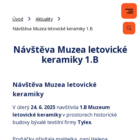
Úvod
Aktuality
Návštěva Muzea letovické keramiky 1.B
Návštěva Muzea letovické
keramiky 1.B
Návštěva Muzea letovické
keramiky
V úterý
24. 6. 2025
navštívila
1.B Muzeum
letovické keramiky
v prostorech historické
budovy bývalé textilní firmy
Tylex
.
Prvňáčky přivítala majitelka, paní Helena