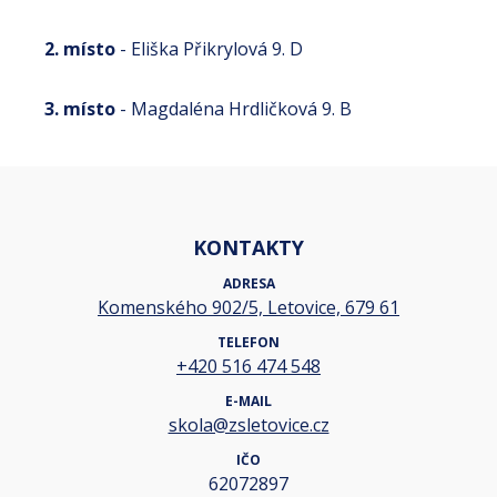
2. místo
- Eliška Přikrylová 9. D
3. místo
- Magdaléna Hrdličková 9. B
KONTAKTY
ADRESA
Komenského 902/5, Letovice, 679 61
TELEFON
+420 516 474 548
E-MAIL
skola@zsletovice.cz
IČO
62072897