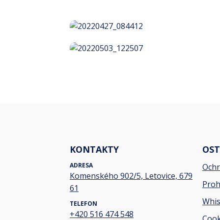
KONTAKTY
OST
ADRESA
Ochr
Komenského 902/5, Letovice, 679
Proh
61
Whis
TELEFON
+420 516 474 548
Cook