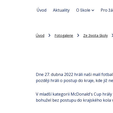
Úvod
Aktuality
O škole
Pro žá
Úvod
Fotogalerie
Ze života školy
Dne 27. dubna 2022 hráli naši malí fotba
později hráli o postup do kraje, kde již ne
V mladší kategorii McDonald's Cup hrály d
bohužel bez postupu do krajského kola 