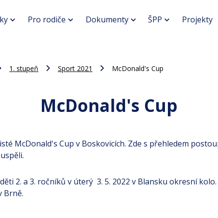
ky
Pro rodiče
Dokumenty
ŠPP
Projekty
1. stupeň
Sport 2021
McDonald's Cup
McDonald's Cup
listé McDonald's Cup v Boskovicích. Zde s přehledem postoup
uspěli.
ěti 2. a 3. ročníků v úterý 3. 5. 2022 v Blansku okresní kolo.
v Brně.