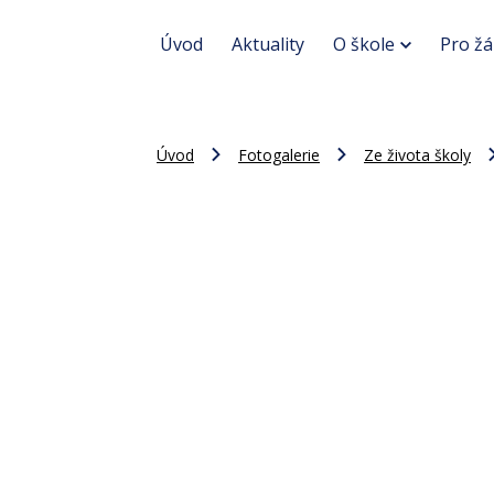
Úvod
Aktuality
O škole
Pro žá
Úvod
Fotogalerie
Ze života školy