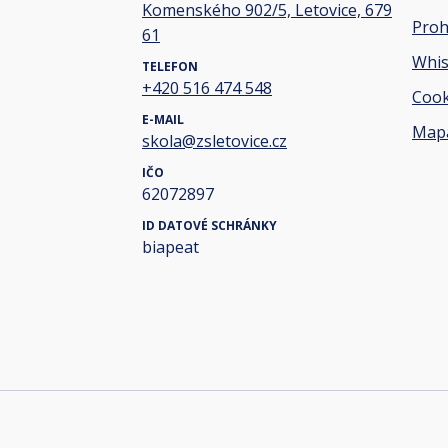
Komenského 902/5, Letovice, 679
Proh
61
Whis
TELEFON
+420 516 474 548
Cook
E-MAIL
Mapa
skola@zsletovice.cz
IČO
62072897
ID DATOVÉ SCHRÁNKY
biapeat