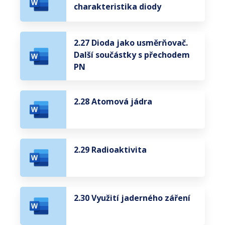
charakteristika diody
2.27 Dioda jako usměrňovač.
Další součástky s přechodem
PN
2.28 Atomová jádra
2.29 Radioaktivita
2.30 Využití jaderného záření