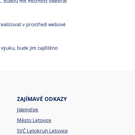
 5.C budou mít možnost odebrat
realizovat v prostředí webové
 výuku, bude jim zajištěno
ZAJÍMAVÉ ODKAZY
Jídelníček
Město Letovice
SVČ Letokruh Letovice