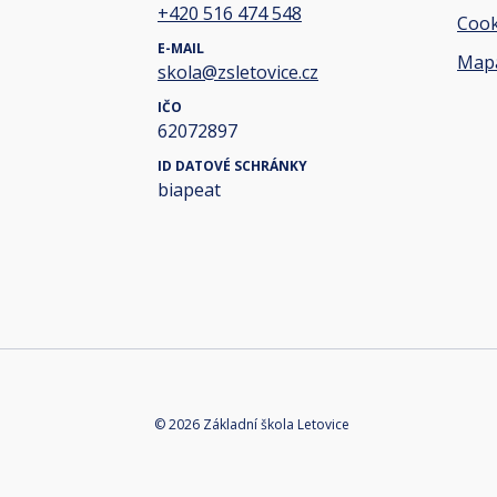
+420 516 474 548
Cook
E-MAIL
Mapa
skola@zsletovice.cz
IČO
62072897
ID DATOVÉ SCHRÁNKY
biapeat
© 2026 Základní škola Letovice