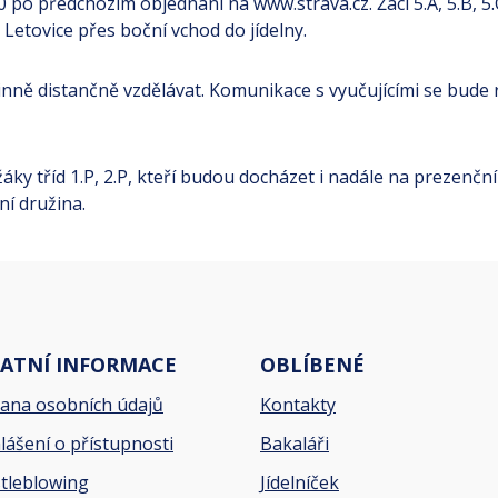
0 po předchozím objednání na www.strava.cz. Žáci 5.A, 5.B,
Letovice přes boční vchod do jídelny.
nně distančně vzdělávat. Komunikace s vyučujícími se bude 
ky tříd 1.P, 2.P, kteří budou docházet i nadále na prezenční
ní družina.
ATNÍ INFORMACE
OBLÍBENÉ
ana osobních údajů
Kontakty
lášení o přístupnosti
Bakaláři
tleblowing
Jídelníček