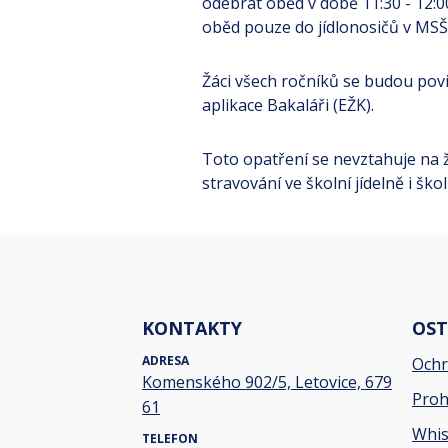
odebrat oběd v době 11:30 - 12:0
oběd pouze do jídlonosičů v MSŠ 
Žáci všech ročníků se budou povi
aplikace Bakaláři (EŽK).
Toto opatření se nevztahuje na žá
stravování ve školní jídelně i škol
KONTAKTY
OST
ADRESA
Ochr
Komenského 902/5, Letovice, 679
Proh
61
Whis
TELEFON