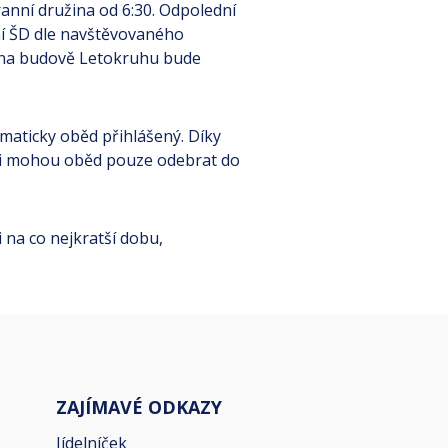
 ranní družina od 6:30. Odpolední
ení ŠD dle navštěvovaného
na na budově Letokruhu bude
omaticky oběd přihlášený. Díky
 si mohou oběd pouze odebrat do
 na co nejkratší dobu,
ZAJÍMAVÉ ODKAZY
Jídelníček