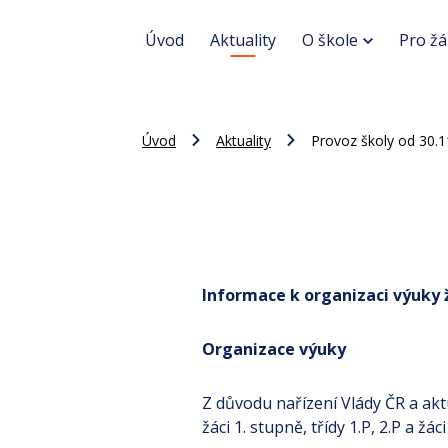
Úvod
Aktuality
O škole
Pro žá
Úvod
Aktuality
Provoz školy od 30.1
Informace k organizaci výuky 
Organizace výuky
Z důvodu nařízení Vlády ČR a akt
žáci 1. stupně, třídy 1.P, 2.P a ž