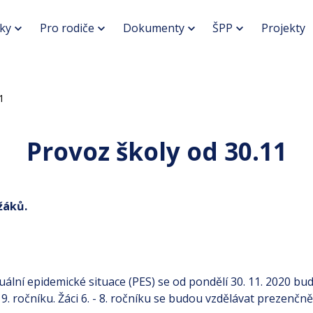
ky
Pro rodiče
Dokumenty
ŠPP
Projekty
1
Provoz školy od 30.11
žáků.
uální epidemické situace (PES) se od pondělí 30. 11. 2020 b
áci 9. ročníku. Žáci 6. - 8. ročníku se budou vzdělávat prezenčn