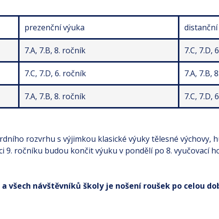
prezenční výuka
distanční
7.A, 7.B, 8. ročník
7.C, 7.D, 
7.C, 7.D, 6. ročník
7.A, 7.B, 
7.A, 7.B, 8. ročník
7.C, 7.D, 
rdního rozvrhu s výjimkou klasické výuky tělesné výchovy, 
ci 9. ročníku budou končit výuku v pondělí po 8. vyučovací 
a všech návštěvníků školy je nošení roušek po celou d