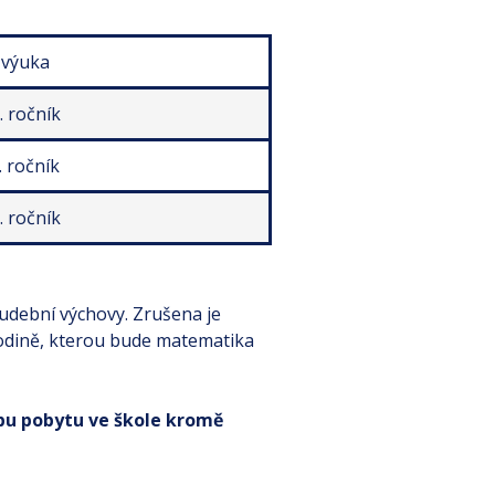
 výuka
6. ročník
8. ročník
6. ročník
hudební výchovy. Zrušena je
hodině, kterou bude matematika
obu pobytu ve škole kromě