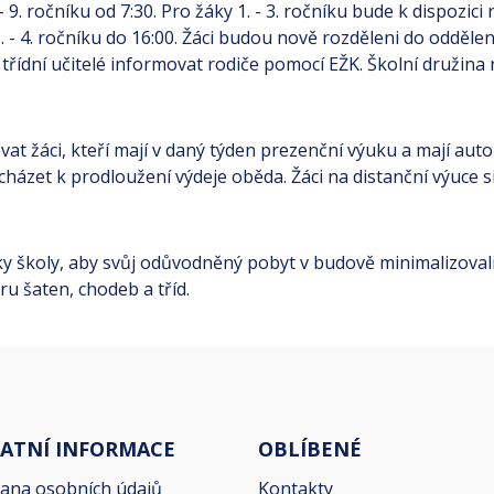
 9. ročníku od 7:30. Pro žáky 1. - 3. ročníku bude k dispozici
. - 4. ročníku do 16:00. Žáci budou nově rozděleni do odděl
 třídní učitelé informovat rodiče pomocí EŽK. Školní druži
vat žáci, kteří mají v daný týden prezenční výuku a mají aut
ázet k prodloužení výdeje oběda. Žáci na distanční výuce
ky školy, aby svůj odůvodněný pobyt v budově minimalizovali
u šaten, chodeb a tříd.
ATNÍ INFORMACE
OBLÍBENÉ
ana osobních údajů
Kontakty