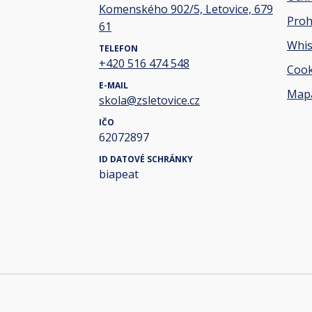
Komenského 902/5, Letovice, 679
Proh
61
Whis
TELEFON
+420 516 474 548
Cook
E-MAIL
Mapa
skola@zsletovice.cz
IČO
62072897
ID DATOVÉ SCHRÁNKY
biapeat