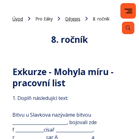
Úvod
Pro žáky
Dějepis
8. ročník
8. ročník
Exkurze - Mohyla míru -
pracovní list
1. Doplň následující text:
Bitvu u Slavkova nazýváme bitvou
_________________________, bojovali zde
f _____________císař _________________,
r______________ car A_______________ a