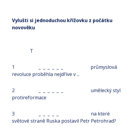
Vylušti si jednoduchou křížovku z počátku
novověku
T
1 _ _ _ _ _ _ průmyslová
revoluce proběhla nejdříve v ...
2 _ _ _ _ _ _ umělecký styl
protireformace
3 _ _ _ _ _ na které
světové straně Ruska postavil Petr Petrohrad?