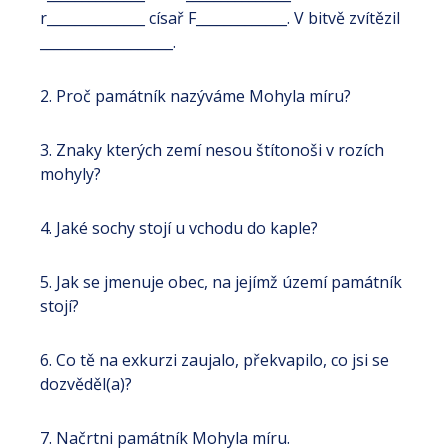
r______________ císař F_____________. V bitvě zvítězil
___________________.
2. Proč památník nazýváme Mohyla míru?
3. Znaky kterých zemí nesou štítonoši v rozích
mohyly?
4. Jaké sochy stojí u vchodu do kaple?
5. Jak se jmenuje obec, na jejímž území památník
stojí?
6. Co tě na exkurzi zaujalo, překvapilo, co jsi se
dozvěděl(a)?
7. Načrtni památník Mohyla míru.