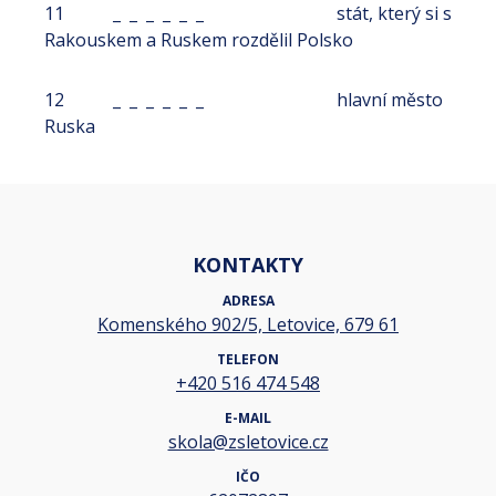
11 _ _ _ _ _ _ stát, který si s
Rakouskem a Ruskem rozdělil Polsko
12 _ _ _ _ _ _ hlavní město
Ruska
KONTAKTY
ADRESA
Komenského 902/5, Letovice, 679 61
TELEFON
+420 516 474 548
E-MAIL
skola@zsletovice.cz
IČO