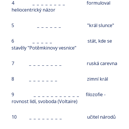
4 _ _ _ _ _ _ _ _ formuloval
heliocentrický názor
5 _ _ _ _ _ _ "král slunce"
6 _ _ _ _ _ stát, kde se
stavěly "Potěmkinovy vesnice"
7 _ _ _ _ _ _ _ _ ruská carevna
8 _ _ _ _ _ _ _ zimní král
9 _ _ _ _ _ _ _ _ _ _ _ filozofie -
rovnost lidí, svoboda (Voltaire)
10 _ _ _ _ _ _ _ _ učitel národů