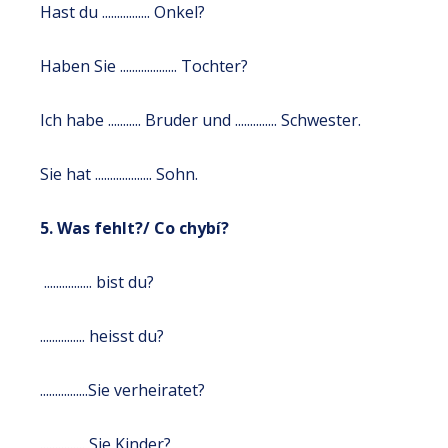
Hast du ................ Onkel?
Haben Sie ................... Tochter?
Ich habe ........... Bruder und .............. Schwester.
Sie hat ................... Sohn.
5. Was fehlt?/ Co chybí?
................ bist du?
............... heisst du?
................Sie verheiratet?
............... Sie Kinder?