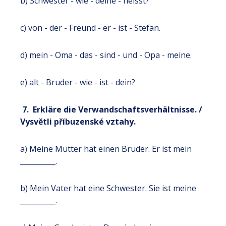
b) Schwester - wie - deine - heisst?
c) von - der - Freund - er - ist - Stefan.
d) mein - Oma - das - sind - und - Opa - meine.
e) alt - Bruder - wie - ist - dein?
7. Erkläre die Verwandschaftsverhältnisse. /
Vysvětli příbuzenské vztahy.
a) Meine Mutter hat einen Bruder. Er ist mein
__________.
b) Mein Vater hat eine Schwester. Sie ist meine
__________.