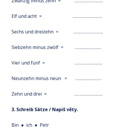
Zwanzig minus zehn = ………………………
Elf und acht = ……………………….
Sechs und dreizehn = ……………………….
Siebzehn minus zwölf = …………………….
Vier und fünf = ……………………..
Neunzehn minus neun = …………………….
Zehn und drei = ………………………
3. Schreib Sätze / Napiš věty.
Bin ● ich ● Petr