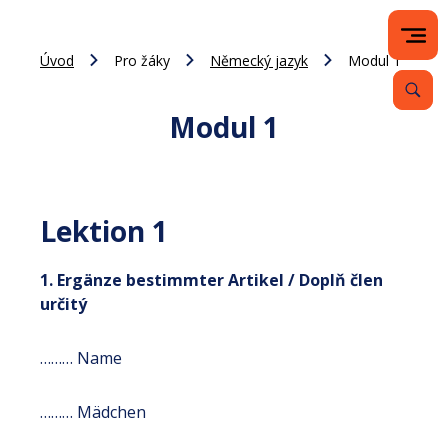
Úvod
Pro žáky
Německý jazyk
Modul 1
Modul 1
Lektion 1
1. Ergänze bestimmter Artikel / Doplň člen
určitý
……… Name
……… Mädchen