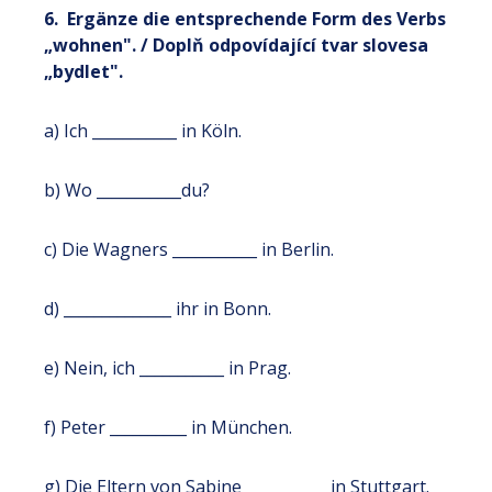
6. Ergänze die entsprechende Form des Verbs
„wohnen". / Doplň odpovídající tvar slovesa
„bydlet".
a) Ich ___________ in Köln.
b) Wo ___________du?
c) Die Wagners ___________ in Berlin.
d) ______________ ihr in Bonn.
e) Nein, ich ___________ in Prag.
f) Peter __________ in München.
g) Die Eltern von Sabine ___________in Stuttgart.