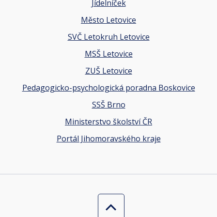
Jídelníček
Město Letovice
SVČ Letokruh Letovice
MSŠ Letovice
ZUŠ Letovice
Pedagogicko-psychologická poradna Boskovice
SSŠ Brno
Ministerstvo školství ČR
Portál Jihomoravského kraje