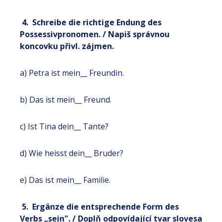
4. Schreibe die richtige Endung des
Possessivpronomen. / Napiš správnou
koncovku přivl. zájmen.
a) Petra ist mein__ Freundin.
b) Das ist mein__ Freund.
c) Ist Tina dein__ Tante?
d) Wie heisst dein__ Bruder?
e) Das ist mein__ Familie.
5. Ergänze die entsprechende Form des
Verbs „sein". / Doplň odpovídající tvar slovesa