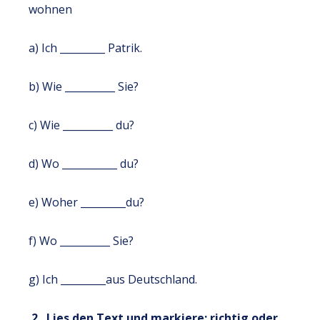
wohnen
a) Ich _________ Patrik.
b) Wie __________ Sie?
c) Wie __________ du?
d) Wo ___________ du?
e) Woher _________du?
f) Wo __________ Sie?
g) Ich _________aus Deutschland.
2. Lies den Text und markiere: richtig oder