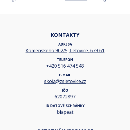
KONTAKTY
ADRESA
Komenského 902/5, Letovice, 679 61
TELEFON
+420 516 474 548
E-MAIL
skola@zsletovice.cz
IČO
62072897
ID DATOVÉ SCHRÁNKY
biapeat