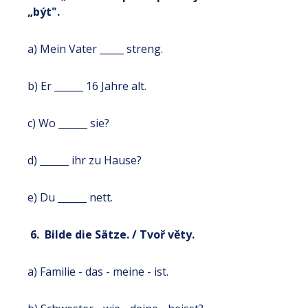
„být".
a) Mein Vater _____ streng.
b) Er ______ 16 Jahre alt.
c) Wo ______ sie?
d) ______ ihr zu Hause?
e) Du ______ nett.
6. Bilde die Sätze. / Tvoř věty.
a) Familie - das - meine - ist.