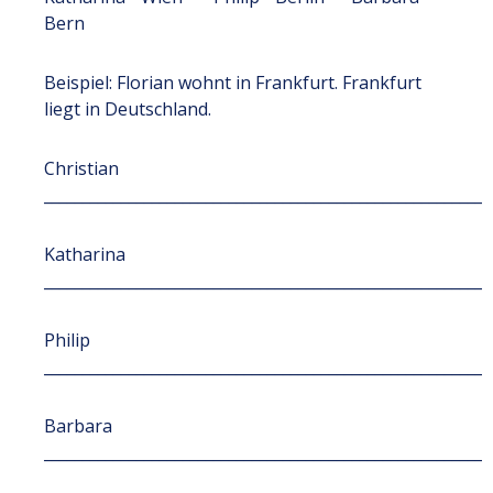
Bern
Beispiel: Florian wohnt in Frankfurt. Frankfurt
liegt in Deutschland.
Christian
__________________________________________________________
Katharina
__________________________________________________________
Philip
__________________________________________________________
Barbara
__________________________________________________________