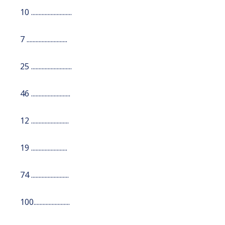
10 ...........................
7 ...........................
25 ...........................
46 ..........................
12 .........................
19 ........................
74 .........................
100........................